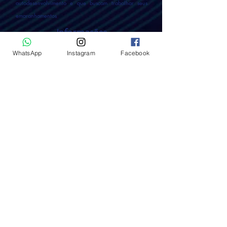
autodesenvolvimento e que buscam trabalhar seus
emaranhamentos
Informações
✓
data:
09.11.24
WhatsApp
Instagram
Facebook
✓
horário:
15h às 20h
✓
local:
Hotel Vila do Centro - Bombinhas - SC
Facilitadora
Ms.
Psi
c.
Marusa Helenna da Graça
p
sicóloga, consteladora e escritora