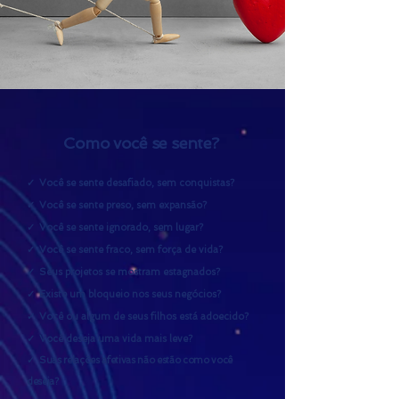
Como você se sente?
✓
Você se sente desafiado, sem conquistas?
✓
Você se sente preso, sem expansão?
✓
Você se sente ignorado, sem lugar?
✓
Você se sente fraco, sem força de vida?
✓
Seus projetos se mostram estagnados?
✓
Existe um bloqueio nos seus negócios?
✓
Você ou algum de seus filhos está adoecido?
✓
Você deseja uma vida mais leve?
✓
Suas relações afetivas não estão como você
deseja?