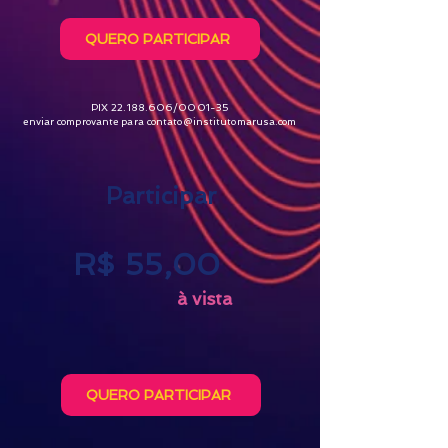
QUERO PARTICIPAR
PIX
22.188.606
/0001-35
enviar comprovante para contato@institutomarusa.com
Participar
R$ 55,00
à vista
QUERO PARTICIPAR