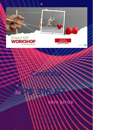
Constelar
R$ 316,67
3x
sem juros
Pagamento à vista R$ 900,00 no
PIX
Pagamento à vista ou parcelado R$ 950,00
no cartão