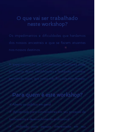
O que vai ser trabalhado
neste
workshop?
Os impedimentos e dificuldades que herdamos
dos nossos ancestrais e que se fazem atuantes
nos nossos destinos.
A experimentação das Constelações Familiares pode
nos liberar destas identificações e lealdades invisíveis,
permitindo assim, que nossa vida flua com mais leveza.
Para quem é este
workshop?
Aberto ao público em geral
✓
Apropriado para consteladores em seu processo de
✓
treinamento e desenvolvimento profissional
Indicado para pessoas interessadas em seu
✓