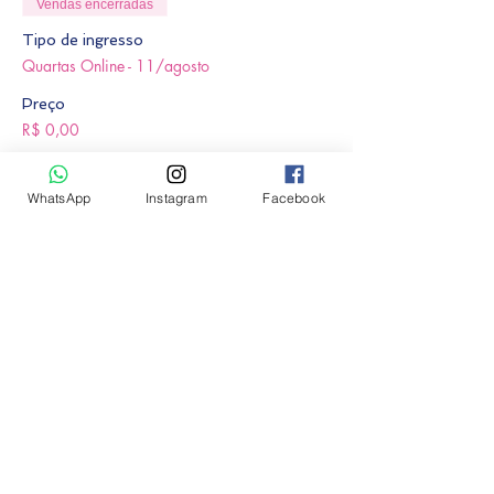
Vendas encerradas
Tipo de ingresso
Quartas Online - 11/agosto
Preço
R$ 0,00
WhatsApp
Instagram
Facebook
Compartilhe esse evento
contato@institutomarusa.com
Rua Padre Anchieta, 1846, Cj 812 - Bigorrilho
-
Curitiba - Paraná - Brasil
© Copyright Instituto Marusa Constelações Familiares