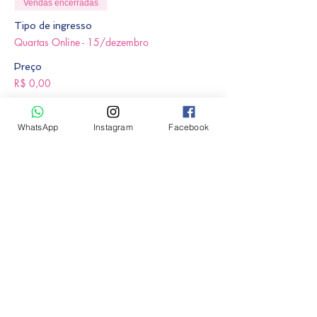
Vendas encerradas
Tipo de ingresso
Quartas Online - 15/dezembro
Preço
R$ 0,00
WhatsApp
Instagram
Facebook
Compartilhe esse evento
contato@institutomarusa.com
Rua Padre Anchieta, 1846, Cj 812 - Bigorrilho
-
Curitiba - Paraná - Brasil
© Copyright Instituto Marusa Constelações Familiares