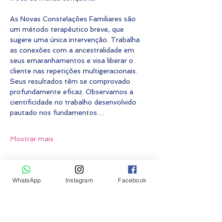
As Novas Constelações Familiares são 
um método terapêutico breve, que 
sugere uma única intervenção. Trabalha 
as conexões com a ancestralidade em 
seus emaranhamentos e visa liberar o 
cliente nas repetições multigeracionais. 
Seus resultados têm se comprovado 
profundamente eficaz. Observamos a 
cientificidade no trabalho desenvolvido 
pautado nos fundamentos…
Mostrar mais
Fazer inscrição
WhatsApp
Instagram
Facebook
Vendas encerradas
Tipo de ingresso
Constelação grupo PRESENCIAL