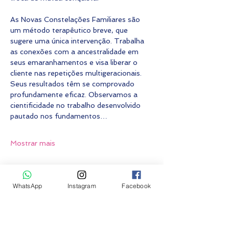
As Novas Constelações Familiares são 
um método terapêutico breve, que 
sugere uma única intervenção. Trabalha 
as conexões com a ancestralidade em 
seus emaranhamentos e visa liberar o 
cliente nas repetições multigeracionais. 
Seus resultados têm se comprovado 
profundamente eficaz. Observamos a 
cientificidade no trabalho desenvolvido 
pautado nos fundamentos…
Mostrar mais
Fazer inscrição
WhatsApp
Instagram
Facebook
Vendas encerradas
Tipo de ingresso
Constelação grupo PRESENCIAL