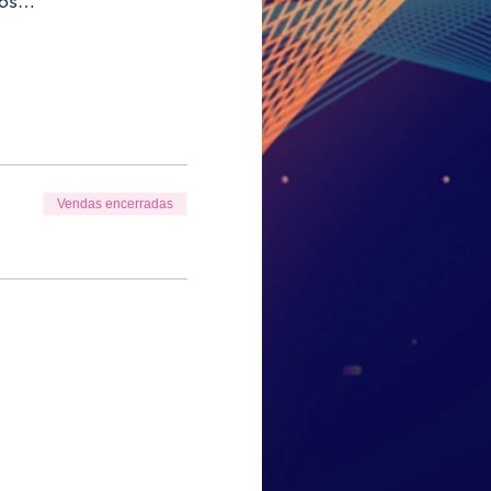
tos…
Vendas encerradas