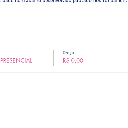
icidade no trabalho desenvolvido pautado nos fundamen
Preço
o PRESENCIAL
R$ 0,00