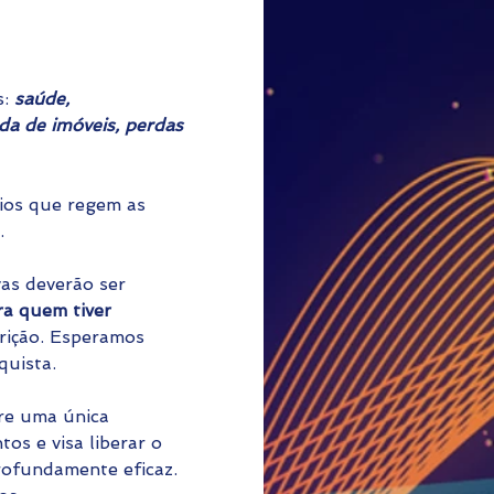
: 
saúde, 
nda de imóveis, perdas 
ios que regem as 
.
as deverão ser 
ra quem tiver 
crição. Esperamos 
quista.
re uma única 
s e visa liberar o 
rofundamente eficaz. 