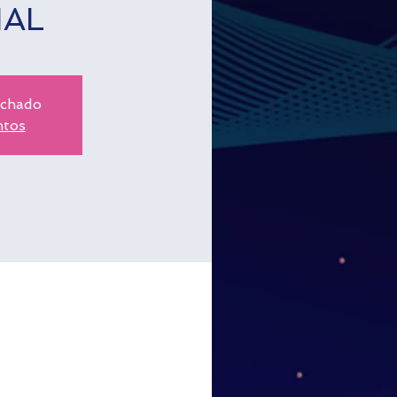
IAL
echado
ntos