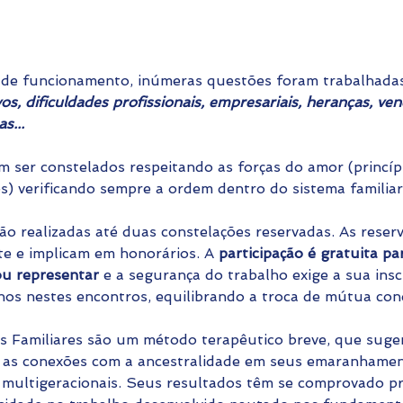
de funcionamento, inúmeras questões foram trabalhadas
os, dificuldades profissionais, empresariais, heranças, ve
s...
 ser constelados respeitando as forças do amor (princíp
es) verificando sempre a ordem dentro do sistema familiar
o realizadas até duas constelações reservadas. As reserv
e e implicam em honorários. A 
participação é gratuita pa
 ou representar
 e a segurança do trabalho exige a sua ins
os nestes encontros, equilibrando a troca de mútua con
s Familiares são um método terapêutico breve, que suge
 as conexões com a ancestralidade em seus emaranhamento
s multigeracionais. Seus resultados têm se comprovado p