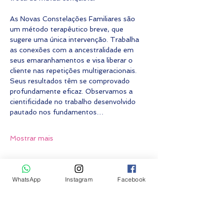
As Novas Constelações Familiares são 
um método terapêutico breve, que 
sugere uma única intervenção. Trabalha 
as conexões com a ancestralidade em 
seus emaranhamentos e visa liberar o 
cliente nas repetições multigeracionais. 
Seus resultados têm se comprovado 
profundamente eficaz. Observamos a 
cientificidade no trabalho desenvolvido 
pautado nos fundamentos…
Mostrar mais
Fazer inscrição
WhatsApp
Instagram
Facebook
Vendas encerradas
Tipo de ingresso
Constelação grupo PRESENCIAL