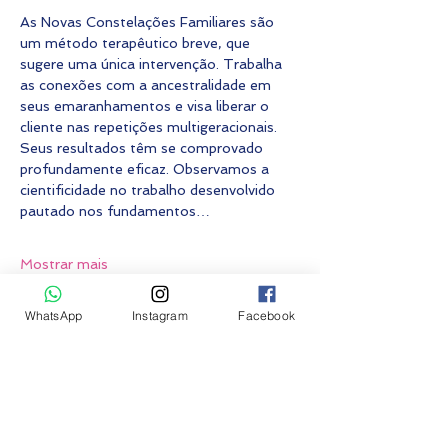
As Novas Constelações Familiares são 
um método terapêutico breve, que 
sugere uma única intervenção. Trabalha 
as conexões com a ancestralidade em 
seus emaranhamentos e visa liberar o 
cliente nas repetições multigeracionais. 
Seus resultados têm se comprovado 
profundamente eficaz. Observamos a 
cientificidade no trabalho desenvolvido 
pautado nos fundamentos…
Mostrar mais
WhatsApp
Instagram
Facebook
Fazer inscrição
Vendas encerradas
Tipo de ingresso
Constelação Familiar ON-LINE