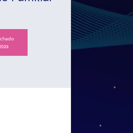
echado
ntos