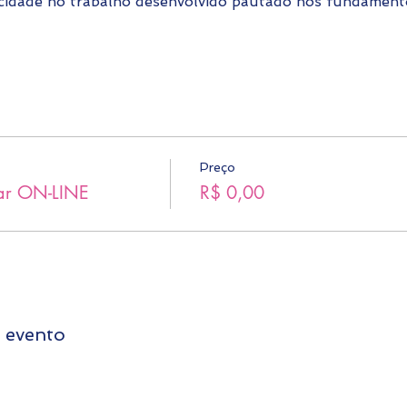
icidade no trabalho desenvolvido pautado nos fundamen
Preço
iar ON-LINE
R$ 0,00
 evento