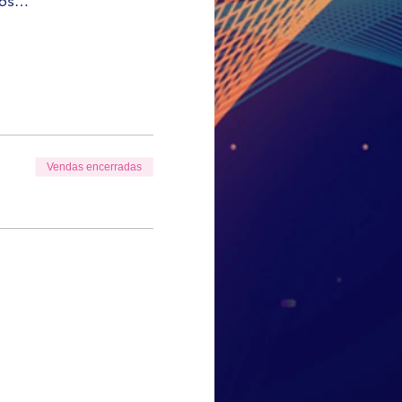
tos…
Vendas encerradas