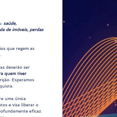
: 
saúde, 
nda de imóveis, perdas 
ios que regem as 
.
as deverão ser 
ra quem tiver 
crição. Esperamos 
quista.
re uma única 
s e visa liberar o 
rofundamente eficaz. 