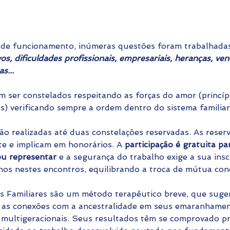
de funcionamento, inúmeras questões foram trabalhadas
os, dificuldades profissionais, empresariais, heranças, ve
s...
 ser constelados respeitando as forças do amor (princíp
es) verificando sempre a ordem dentro do sistema familiar
o realizadas até duas constelações reservadas. As reserv
e e implicam em honorários. A 
participação é gratuita pa
 ou representar
 e a segurança do trabalho exige a sua ins
os nestes encontros, equilibrando a troca de mútua con
s Familiares são um método terapêutico breve, que suge
 as conexões com a ancestralidade em seus emaranhamento
s multigeracionais. Seus resultados têm se comprovado p