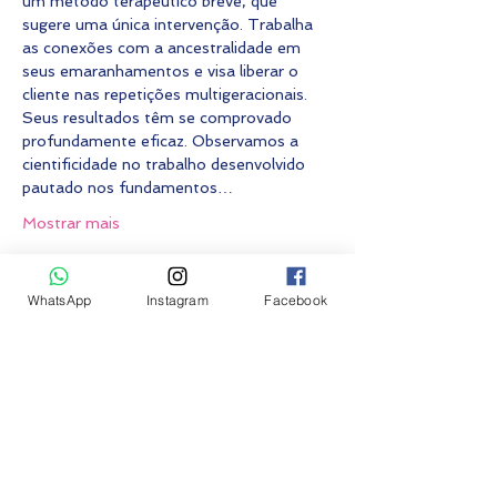
um método terapêutico breve, que 
sugere uma única intervenção. Trabalha 
as conexões com a ancestralidade em 
seus emaranhamentos e visa liberar o 
cliente nas repetições multigeracionais. 
Seus resultados têm se comprovado 
profundamente eficaz. Observamos a 
cientificidade no trabalho desenvolvido 
pautado nos fundamentos…
Mostrar mais
Fazer inscrição
WhatsApp
Instagram
Facebook
Vendas encerradas
Tipo de ingresso
Constelação Familiar ON-LINE
Preço
R$ 0,00