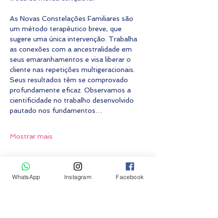
As Novas Constelações Familiares são 
um método terapêutico breve, que 
sugere uma única intervenção. Trabalha 
as conexões com a ancestralidade em 
seus emaranhamentos e visa liberar o 
cliente nas repetições multigeracionais. 
Seus resultados têm se comprovado 
profundamente eficaz. Observamos a 
cientificidade no trabalho desenvolvido 
pautado nos fundamentos…
Mostrar mais
Fazer inscrição
WhatsApp
Instagram
Facebook
Vendas encerradas
Tipo de ingresso
Constelação grupo PRESENCIAL