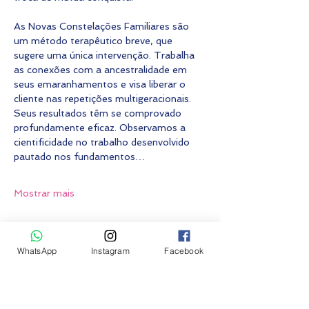
As Novas Constelações Familiares são 
um método terapêutico breve, que 
sugere uma única intervenção. Trabalha 
as conexões com a ancestralidade em 
seus emaranhamentos e visa liberar o 
cliente nas repetições multigeracionais. 
Seus resultados têm se comprovado 
profundamente eficaz. Observamos a 
cientificidade no trabalho desenvolvido 
pautado nos fundamentos…
Mostrar mais
Fazer inscrição
WhatsApp
Instagram
Facebook
Vendas encerradas
Tipo de ingresso
Constelação grupo PRESENCIAL