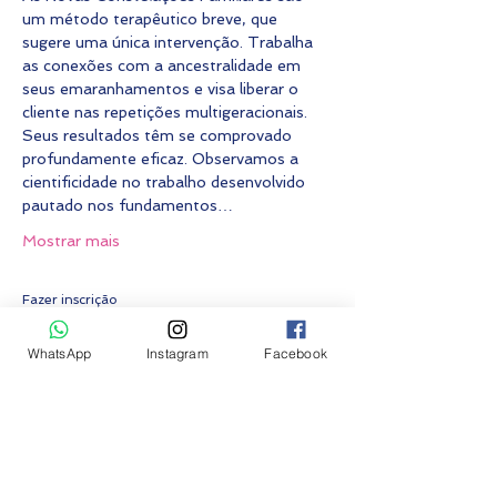
um método terapêutico breve, que 
sugere uma única intervenção. Trabalha 
as conexões com a ancestralidade em 
seus emaranhamentos e visa liberar o 
cliente nas repetições multigeracionais. 
Seus resultados têm se comprovado 
profundamente eficaz. Observamos a 
cientificidade no trabalho desenvolvido 
pautado nos fundamentos…
Mostrar mais
Fazer inscrição
WhatsApp
Instagram
Facebook
Vendas encerradas
Tipo de ingresso
Constelação grupo PRESENCIAL
Preço
R$ 0,00