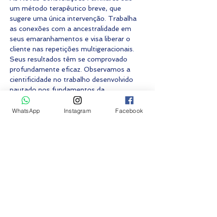
um método terapêutico breve, que 
sugere uma única intervenção. Trabalha 
as conexões com a ancestralidade em 
seus emaranhamentos e visa liberar o 
cliente nas repetições multigeracionais. 
Seus resultados têm se comprovado 
profundamente eficaz. Observamos a 
cientificidade no trabalho desenvolvido 
pautado nos fundamentos da…
Mostrar mais
WhatsApp
Instagram
Facebook
Fazer inscrição
Vendas encerradas
Preço
R$ 0,00
Compartilhe esse evento