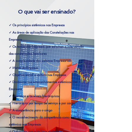
O que vai ser ensinado?
Os princípios sistêmicos nas Empresas
✓
✓ As áreas de aplicação das Constelações nas
Empresas
✓ Os temas das Empresas que solicitam a intervenção
das constelações familiares
✓ A complexidade dos sistemas Empresariais
✓ Metas da Empresa
✓ Objetivo social e cultura nas Empresas
✓ Dinâmicas nos emaranhamentos sistêmicos nas
Empresas
✓ Liderança e os níveis hierárquicos
✓ Hierarquia por tempo de serviço e por cargo
✓ A competência para o cargo
✓ O reconhecimento da competência como uma lei
sistêmica nas Empresas
✓ Disfunções nos princípios sistêmicos