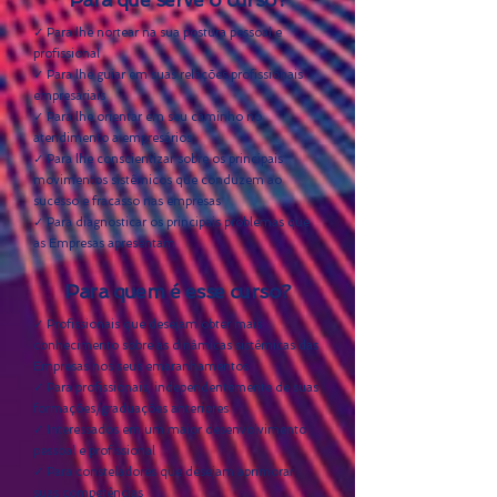
✓ Para lhe nortear na sua postura pessoal e
profissional
✓ Para lhe guiar em suas relações profissionais
empresariais
✓ Para lhe orientar em seu caminho no
atendimento a empresários
✓ Para lhe conscientizar sobre os principais
movimentos sistêmicos que conduzem ao
sucesso e fracasso nas empresas
✓ Para diagnosticar os principais problemas que
as Empresas apresentam
Para quem é esse curso?
✓ Profissionais que desejam obter mais
conhecimento sobre as dinâmicas sistêmicas das
Empresas nos seus emaranhamentos
✓ Para profissionais, independentemente de suas
formações/graduações anteriores
✓ Interessados em um maior desenvolvimento
pessoal e profissional
✓ Para consteladores que desejam aprimorar
suas competências