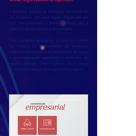
setores, cargos e pessoas na organização
A Empresa espelha as dinâmicas familiares do
seu fundador, tem suas regras próprias de um
bom funcionamento e premissas claras para a
obtenção de seu sucesso e durabilidade
​Com conteúdo abrangente, o curso vai nortear
sua conduta no conhecimento das dinâmicas
sistêmicas de liderança, de recolocação de cargos
e na compensação equilibrada e satisfatória do
trabalho ofertado. Uma mudança cultural básica
na postura da relação empregador/empregado