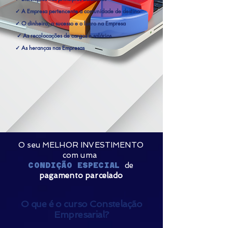
✓ A Empresa pertencente a comunidade de destino
✓ O dinheiro, o sucesso e o lucro na Empresa
✓ As recolocações de cargos e salários
✓ As heranças nas Empresas
O seu MELHOR INVESTIMENTO
com uma
CONDIÇÃO ESPECIAL
de
pagamento parcelado
O que é o curso Constelação
Empresarial?