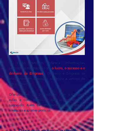
O curso também oferece informações
primordiais na relação com
o lucro, o sucesso e o
dinheiro da Empresa
. Dinheiro e Empresa se
encontram em interação sistêmica a serviço de
um coletivo
Ofertado em um 2 módulos, com 44 vídeo-
aulas e com exercícios que acompanham o
conteúdo.
​Além de
uma extensa biblioteca de
vivências e aportes práticos.
Para que serve o curso?