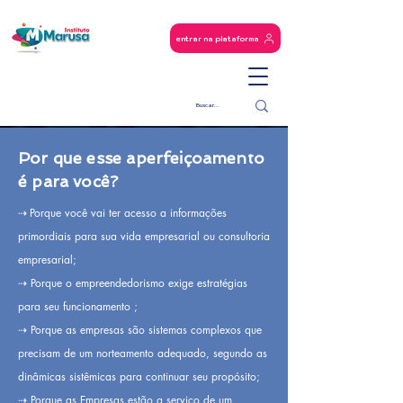
entrar na plataforma
Por que esse aperfeiçoamento
é para você?
Porque você vai ter acesso a informações
⇢
primordiais para sua vida empresarial ou consultoria
empresarial;
⇢ Porque o empreendedorismo exige estratégias
para seu funcionamento ;
⇢ Porque as empresas são sistemas complexos que
precisam de um norteamento adequado, segundo as
dinâmicas sistêmicas para continuar seu propósito;
⇢ Porque as Empresas estão a serviço de um