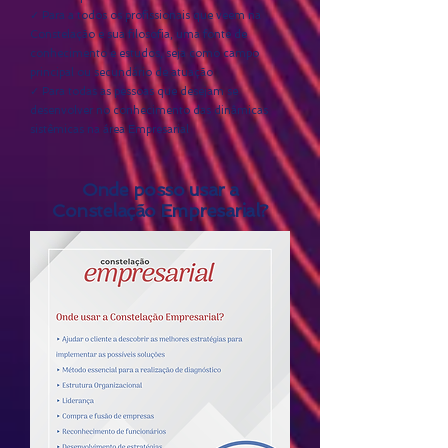
✓ Para a todos os profissionais que veem na
Constelação e sua filosofia, uma fonte de
conhecimento e estudos, seja como campo
principal ou secundário de atuação
✓ Para todas as pessoas que desejam se
desenvolver no conhecimento das dinâmicas
sistêmicas na área Empresarial
Onde posso usar a
Constelação Empresarial?