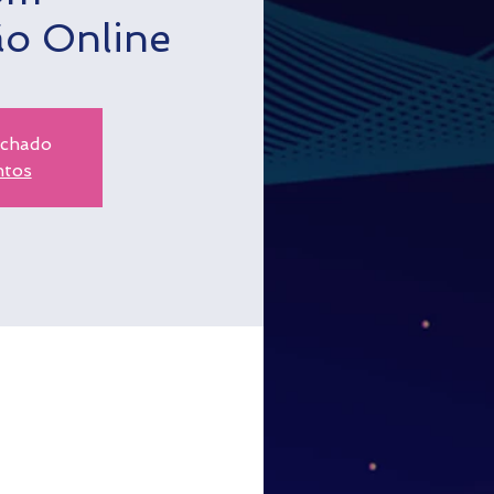
ão Online
echado
ntos